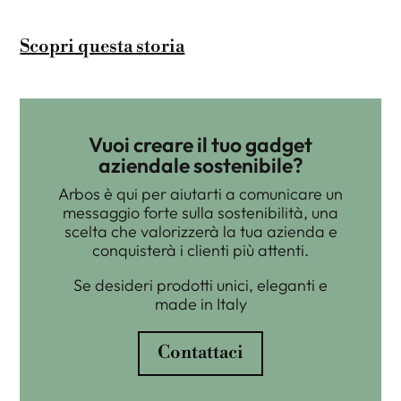
Scopri questa storia
Vuoi creare il tuo gadget
aziendale sostenibile?
Arbos è qui per aiutarti a comunicare un
messaggio forte sulla sostenibilità, una
scelta che valorizzerà la tua azienda e
conquisterà i clienti più attenti.
Se desideri prodotti unici, eleganti e
made in Italy
Contattaci