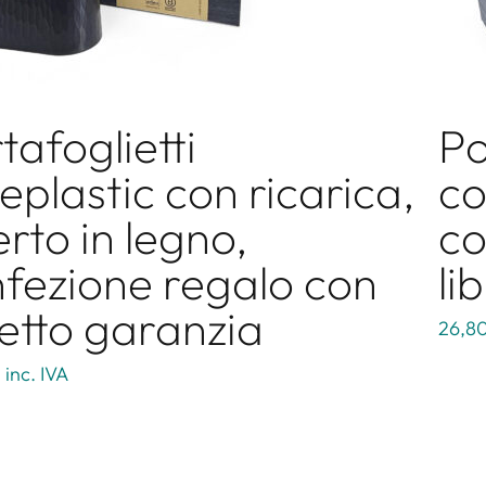
tafoglietti
Po
eplastic con ricarica,
co
erto in legno,
co
fezione regalo con
li
retto garanzia
26,8
€
inc. IVA