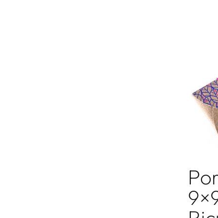
Po
9×9
Ric