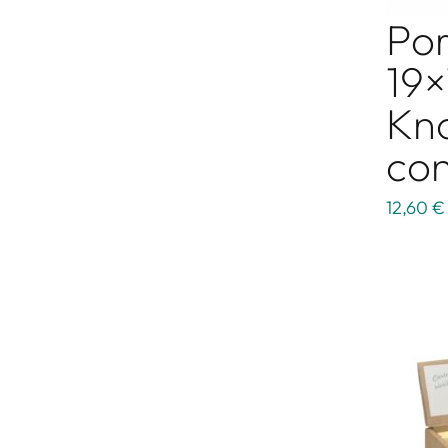
Por
19×
Kno
con
12,60 €