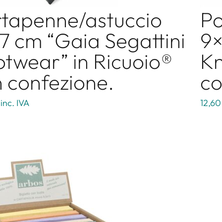
tapenne/astuccio
Po
7 cm “Gaia Segattini
9×
twear” in Ricuoio®
Kn
 confezione.
co
inc. IVA
12,60