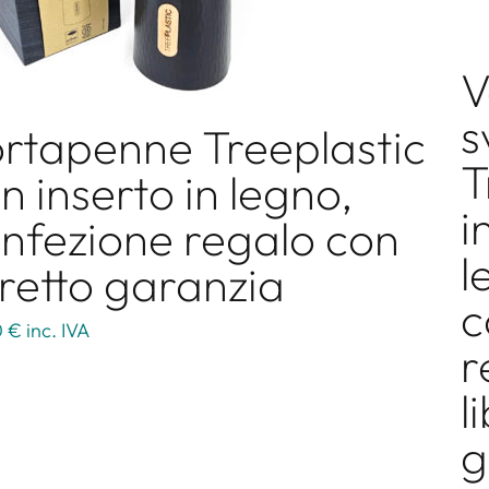
V
s
rtapenne Treeplastic
T
n inserto in legno,
i
nfezione regalo con
l
bretto garanzia
c
0 €
inc. IVA
r
l
g