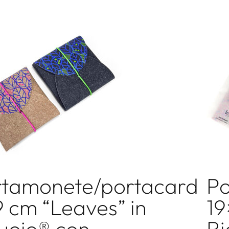
rtamonete/portacard
Po
 cm “Leaves” in
19
uoio® con
Ri