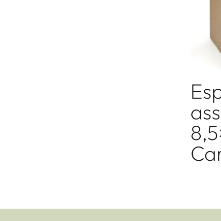
Esp
ass
8,5
Car