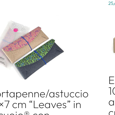
25
E
1
rtapenne/astuccio
a
×7 cm “Leaves” in
c
cuoio® con