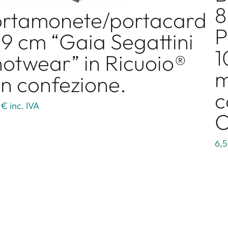
8
rtamonete/portacard
P
9 cm “Gaia Segattini
1
otwear” in Ricuoio®
m
n confezione.
c
 €
inc. IVA
C
6,