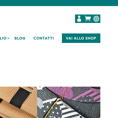



LIO
BLOG
CONTATTI
VAI ALLO SHOP