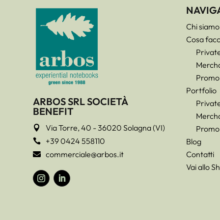
NAVIG
Chi siamo
Cosa fac
Privat
Mercha
Promo
Portfolio
ARBOS SRL SOCIETÀ
Privat
BENEFIT
Mercha
Via Torre, 40 - 36020 Solagna (VI)

Promo
+39 0424 558110
Blog

commerciale@arbos.it
Contatti

Vai allo S