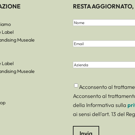
AZIONE
RESTA AGGIORNATO, 
Nome
ciamo
e
Nome
e Label
Cognome
(Obbligatorio)
ndising Museale
Email
(Obbligatorio)
e Label
Azienda
ndising Museale
Consenso
(Obbligatorio)
Acconsento al trattamen
Acconsento al trattamento
hop
della Informativa sulla
pri
ai sensi dell'art. 13 del 