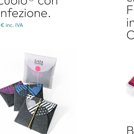
F
nfezione.
i
 €
inc. IVA
C
B