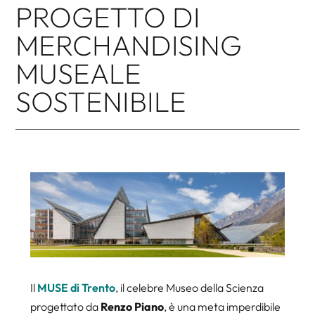
PROGETTO DI
MERCHANDISING
MUSEALE
SOSTENIBILE
Il
MUSE di Trento
, il celebre Museo della Scienza
progettato da
Renzo Piano
, è una meta imperdibile