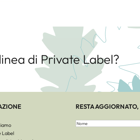
 linea di Private Label?
AZIONE
RESTA AGGIORNATO, 
Nome
ciamo
e
Nome
e Label