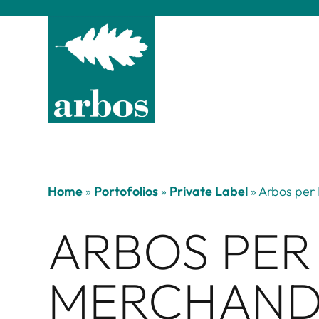
Home
»
Portofolios
»
Private Label
»
Arbos per 
ARBOS PER
MERCHANDI