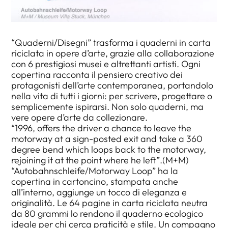
“Quaderni/Disegni” trasforma i quaderni in carta
riciclata in opere d’arte, grazie alla collaborazione
con 6 prestigiosi musei e altrettanti artisti. Ogni
copertina racconta il pensiero creativo dei
protagonisti dell’arte contemporanea, portandolo
nella vita di tutti i giorni: per scrivere, progettare o
semplicemente ispirarsi. Non solo quaderni, ma
vere opere d’arte da collezionare.
“1996, offers the driver a chance to leave the
motorway at a sign-posted exit and take a 360
degree bend which loops back to the motorway,
rejoining it at the point where he left”.(M+M)
“Autobahnschleife/Motorway Loop” ha la
copertina in cartoncino, stampata anche
all’interno, aggiunge un tocco di eleganza e
originalità. Le 64 pagine in carta riciclata neutra
da 80 grammi lo rendono il quaderno ecologico
ideale per chi cerca praticità e stile. Un compagno