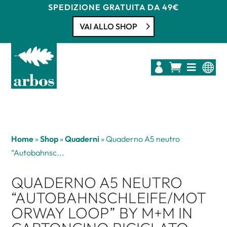
SPEDIZIONE GRATUITA DA 49€
VAI ALLO SHOP




Home
»
Shop
»
Quaderni
»
Quaderno A5 neutro
“Autobahnsc...
QUADERNO A5 NEUTRO
“AUTOBAHNSCHLEIFE/MOT
ORWAY LOOP” BY M+M IN