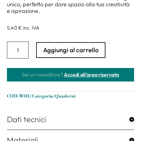
unico, perfetto per dare spazio alla tua creatività
e ispirazione.
5,40 €
inc. IVA
Quaderno
Aggiungi al carrello
A5
neutro
"Autobahnschleife/Motorway
Loop"
Sei un rivenditore?
Accedi all’area riservata
by
M+M
in
COD:
W03
Categoria:
Quaderni
cartoncino
riciclato.
quantità
Dati tecnici
Materiali