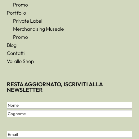
Promo
Portfolio
Private Label
Merchandising Museale
Promo
Blog
Contatti
Vai allo Shop
RESTA AGGIORNATO, ISCRIVITI ALLA
NEWSLETTER
Nome
e
Nome
Cognome
Cognome
(Obbligatorio)
Email
(Obbligatorio)