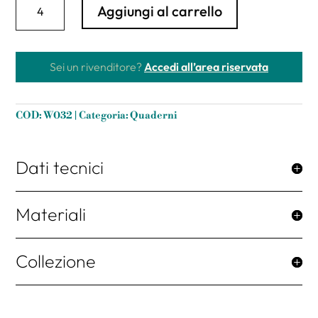
Aggiungi al carrello
12x17
cm
neutro
"Organic"
Sei un rivenditore?
Accedi all’area riservata
copertina
morbida
in
COD:
W032
Categoria:
Quaderni
Ricuoio®
4
soggetti
assortiti.
Dati tecnici
quantità
Materiali
Collezione