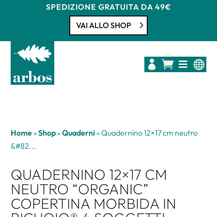
SPEDIZIONE GRATUITA DA 49€
VAI ALLO SHOP




Home
»
Shop
»
Quaderni
»
Quadernino 12×17 cm neutro
&#82...
QUADERNINO 12×17 CM
NEUTRO “ORGANIC”
COPERTINA MORBIDA IN