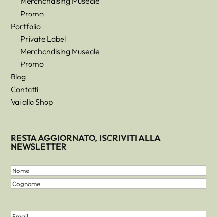
Merchandising Museale
Promo
Portfolio
Private Label
Merchandising Museale
Promo
Blog
Contatti
Vai allo Shop
RESTA AGGIORNATO, ISCRIVITI ALLA
NEWSLETTER
Nome
e
Nome
Cognome
Cognome
(Obbligatorio)
Email
(Obbligatorio)