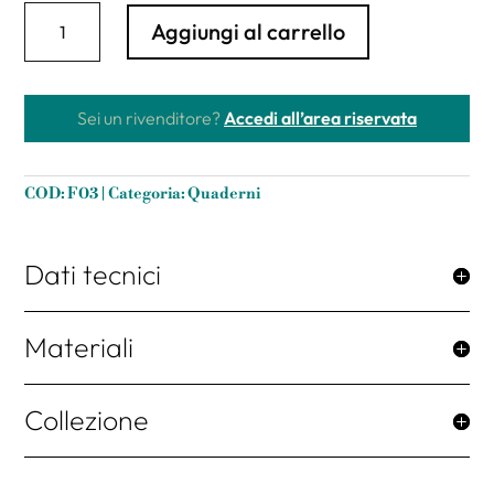
Quaderno
Aggiungi al carrello
maxi
righe
in
carta
Sei un rivenditore?
Accedi all’area riservata
riciclata
19x25
cm
COD:
F03
Categoria:
Quaderni
"Leaves"
copertina
morbida
in
Dati tecnici
Ricuoio®
quantità
Materiali
Collezione