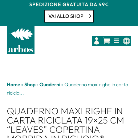
SPEDIZIONE GRATUITA DA 49€
VAI ALLO SHOP




Home
»
Shop
»
Quaderni
»
Quaderno maxi righe in carta
ricicla...
QUADERNO MAXI RIGHE IN
CARTA RICICLATA 19×25 CM
“LEAVES” COPERTINA