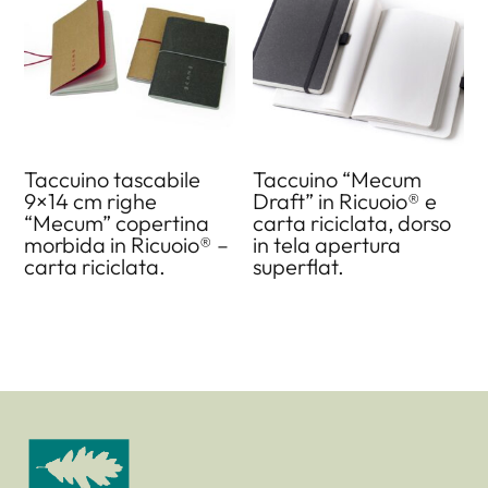
Taccuino tascabile
Taccuino “Mecum
9×14 cm righe
Draft” in Ricuoio® e
“Mecum” copertina
carta riciclata, dorso
morbida in Ricuoio® –
in tela apertura
carta riciclata.
superflat.