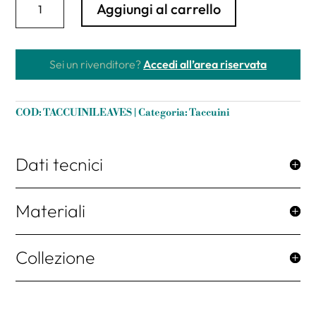
Aggiungi al carrello
"Leaves"
copertina
morbida
in
Sei un rivenditore?
Accedi all’area riservata
Ricuoio®
apertura
superflat
COD:
TACCUINILEAVES
Categoria:
Taccuini
quantità
Dati tecnici
Materiali
Collezione