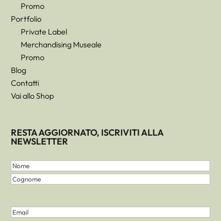
Promo
Portfolio
Private Label
Merchandising Museale
Promo
Blog
Contatti
Vai allo Shop
RESTA AGGIORNATO, ISCRIVITI ALLA
NEWSLETTER
Nome
e
Nome
Cognome
Cognome
(Obbligatorio)
Email
(Obbligatorio)