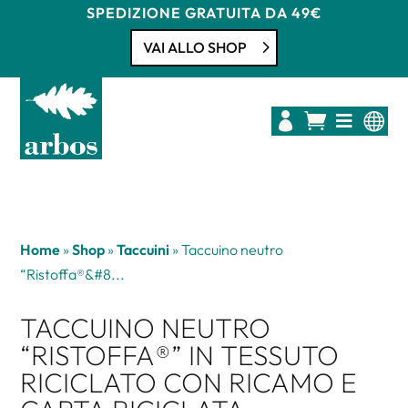
SPEDIZIONE GRATUITA DA 49€
VAI ALLO SHOP




Home
»
Shop
»
Taccuini
»
Taccuino neutro
“Ristoffa®&#8...
TACCUINO NEUTRO
“RISTOFFA®” IN TESSUTO
RICICLATO CON RICAMO E