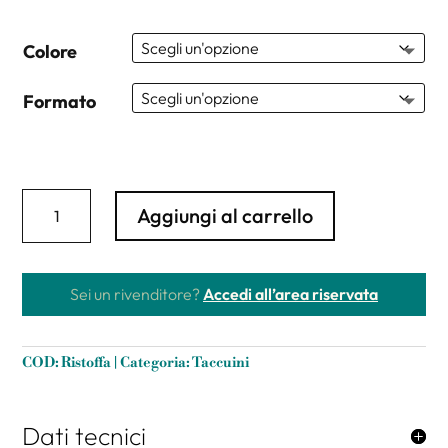
Colore
Formato
Taccuino
Aggiungi al carrello
neutro
"Ristoffa®"
in
tessuto
Sei un rivenditore?
Accedi all’area riservata
riciclato
con
ricamo
COD:
Ristoffa
Categoria:
Taccuini
e
carta
riciclata.
quantità
Dati tecnici