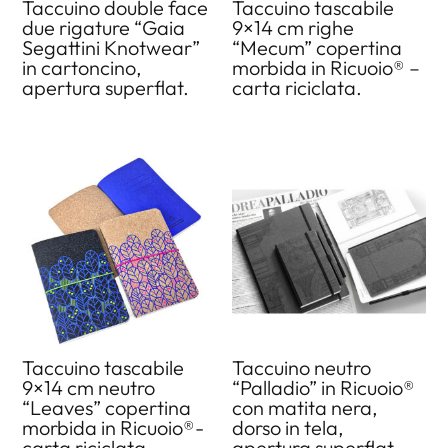
Taccuino double face
Taccuino tascabile
due rigature “Gaia
9×14 cm righe
Segattini Knotwear”
“Mecum” copertina
in cartoncino,
morbida in Ricuoio® –
apertura superflat.
carta riciclata.
Taccuino tascabile
Taccuino neutro
9×14 cm neutro
“Palladio” in Ricuoio®
“Leaves” copertina
con matita nera,
morbida in Ricuoio®-
dorso in tela,
carta riciclata.
apertura superflat.